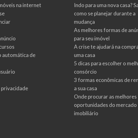
móveis na internet
Indo para uma nova casa? S
se
como se planejar durante a
ciar
mudança
As melhores formas de anú
anúncio
para seu imóvel
cursos
A crise te ajudará na compr
o automática de
uma casa
5 dicas para escolher o mel
usuário
consórcio
3 formas econômicas de re
e privacidade
a sua casa
Onde procurar as melhores
oportunidades do mercado
imobiliário