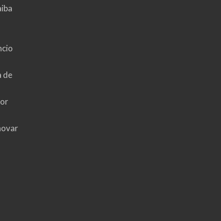
aiba
ncio
a de
hor
novar