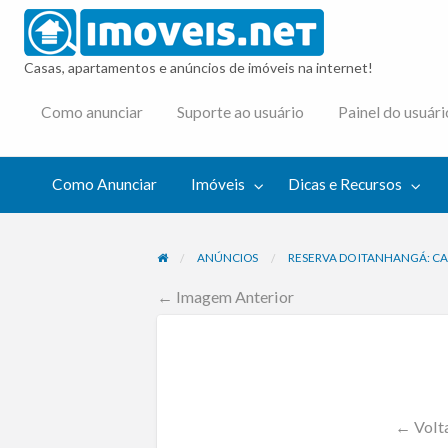
imovei
Casas, apartamentos e anúncios de imóveis na internet!
cas e
Como anunciar
Suporte ao usuário
Painel do usuári
cursos
Como Anunciar
Imóveis
Dicas e Recursos
ANÚNCIOS
RESERVA DO ITANHANGÁ: CA
← Imagem Anterior
← Volta