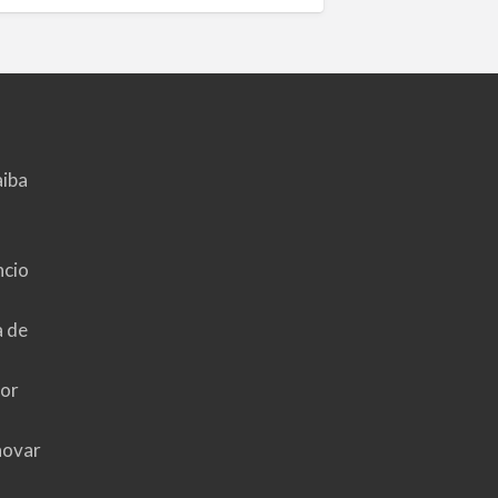
aiba
ncio
a de
hor
novar