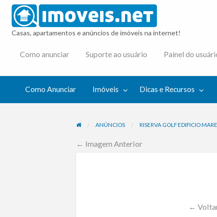
imovei
Casas, apartamentos e anúncios de imóveis na internet!
cas e
Como anunciar
Suporte ao usuário
Painel do usuári
cursos
Como Anunciar
Imóveis
Dicas e Recursos
ANÚNCIOS
RISERVA GOLF EDIFICIO MA
← Imagem Anterior
← Voltar