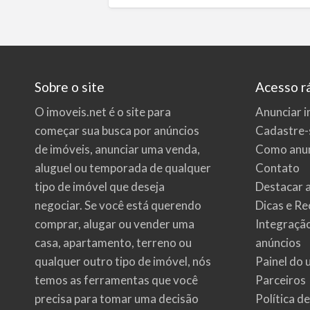
Sobre o site
Acesso r
O imoveis.net é o site para
Anunciar i
começar sua busca por
anúncios
Cadastre-
de imóveis
, anunciar uma venda,
Como anun
aluguel ou temporada de qualquer
Contato
tipo de imóvel que deseja
Destacar 
negociar. Se você está querendo
Dicas e Re
comprar, alugar ou vender uma
Integraçã
casa, apartamento, terreno ou
anúncios
qualquer outro tipo de imóvel, nós
Painel do 
temos as ferramentas que você
Parceiros
precisa para tomar uma decisão
Política d