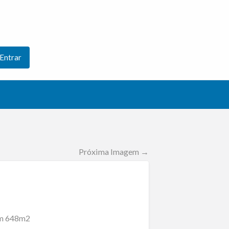
Entrar
Próxima Imagem →
com 648m2