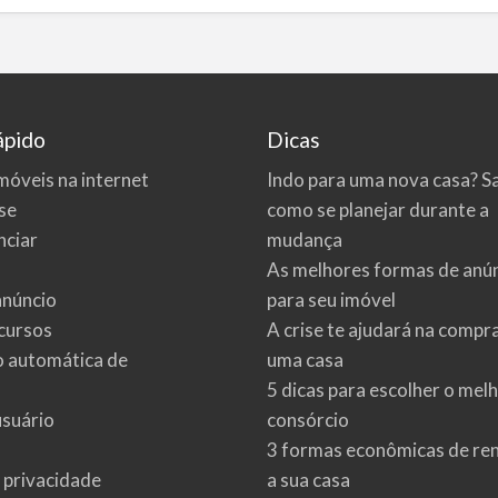
ápido
Dicas
móveis na internet
Indo para uma nova casa? S
se
como se planejar durante a
ciar
mudança
As melhores formas de anú
anúncio
para seu imóvel
cursos
A crise te ajudará na compr
o automática de
uma casa
5 dicas para escolher o mel
usuário
consórcio
3 formas econômicas de re
e privacidade
a sua casa