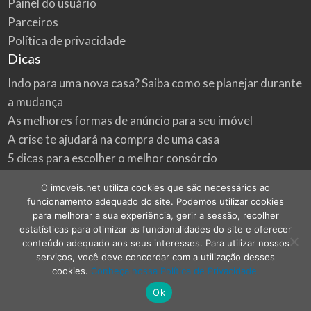
Painel do usuário
Parceiros
Política de privacidade
Dicas
Indo para uma nova casa? Saiba como se planejar durante
a mudança
As melhores formas de anúncio para seu imóvel
A crise te ajudará na compra de uma casa
5 dicas para escolher o melhor consórcio
3 formas econômicas de renovar a sua casa
O imoveis.net utiliza cookies que são necessários ao
Onde procurar as melhores oportunidades do mercado
funcionamento adequado do site. Podemos utilizar cookies
imobiliário
para melhorar a sua experiência, gerir a sessão, recolher
estatísticas para otimizar as funcionalidades do site e oferecer
conteúdo adequado aos seus interesses. Para utilizar nossos
serviços, você deve concordar com a utilização desses
cookies.
Conheça nossa Política de Privacidade.
©
2026
imoveis.net
| Todos os direitos reservados.
Ok