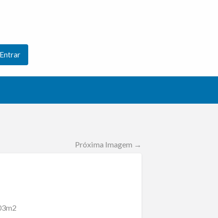
Entrar
Próxima Imagem →
,03m2