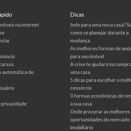
ápido
Dicas
móveis na internet
Indo para uma nova casa? S
se
como se planejar durante a
ciar
mudança
As melhores formas de anú
anúncio
para seu imóvel
cursos
A crise te ajudará na compr
o automática de
uma casa
5 dicas para escolher o mel
usuário
consórcio
3 formas econômicas de re
e privacidade
a sua casa
Onde procurar as melhores
oportunidades do mercado
imobiliário