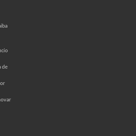
aiba
ncio
a de
hor
novar