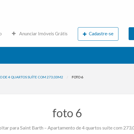
s.net
o
Anunciar Imóveis Grátis
Cadastre-se
O DE 4 QUARTOS SUÍTE COM 273,03M2
FOTO 6
foto 6
ltar para Saint Barth – Apartamento de 4 quartos suíte com 273