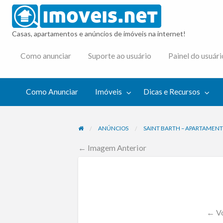
imovei
Casas, apartamentos e anúncios de imóveis na internet!
cas e
Como anunciar
Suporte ao usuário
Painel do usuári
cursos
Como Anunciar
Imóveis
Dicas e Recursos
ANÚNCIOS
SAINT BARTH – APARTAMENT
← Imagem Anterior
← Vo