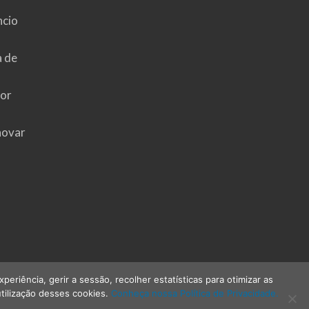
ncio
a de
hor
novar
riência, gerir a sessão, recolher estatísticas para otimizar as
tilização desses cookies.
Conheça nossa Política de Privacidade.