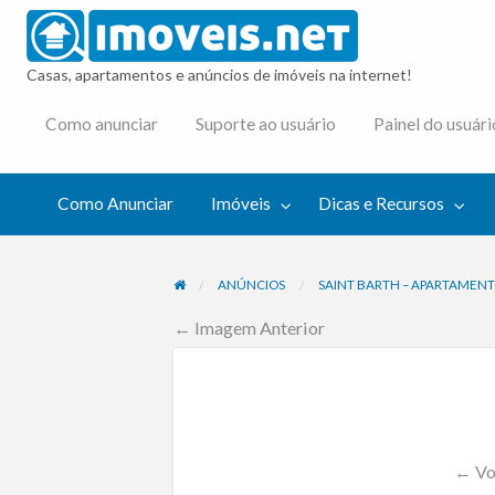
imovei
Casas, apartamentos e anúncios de imóveis na internet!
cas e
Como anunciar
Suporte ao usuário
Painel do usuári
cursos
Como Anunciar
Imóveis
Dicas e Recursos
ANÚNCIOS
SAINT BARTH – APARTAMENT
← Imagem Anterior
← Vol