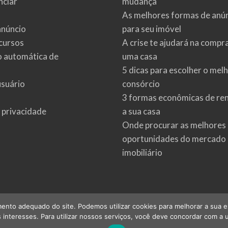
ciar
mudança
As melhores formas de anú
anúncio
para seu imóvel
cursos
A crise te ajudará na compr
o automática de
uma casa
5 dicas para escolher o mel
usuário
consórcio
3 formas econômicas de re
e privacidade
a sua casa
Onde procurar as melhores
oportunidades do mercado
imobiliário
ento adequado do site. Podemos utilizar cookies para melhorar a sua expe
interesses. Para utilizar nossos serviços, você deve concordar com a u
©
2026
imoveis.net
| Todos os direitos reservados.