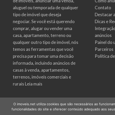
de imóveis
, anunciar uma venda,
Como anun
aluguel ou temporada de qualquer
Contato
tipo de imóvel que deseja
Destacar 
negociar. Se você está querendo
Dicas e Re
comprar, alugar ou vender uma
Integraçã
casa, apartamento, terreno ou
anúncios
qualquer outro tipo de imóvel, nós
Painel do 
temos as ferramentas que você
Parceiros
precisa para tomar uma decisão
Política d
informada, incluindo anúncios de
casas à venda, apartamentos,
terrenos, imóveis comerciais e
rurais
Leia mais
O imoveis.net utiliza cookies que são necessários ao funcionam
funcionalidades do site e oferecer conteúdo adequado aos seus 