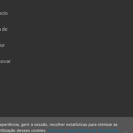
ncio
a de
hor
novar
riência, gerir a sessão, recolher estatísticas para otimizar as
tilização desses cookies.
Conheça nossa Política de Privacidade.