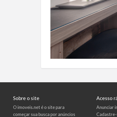
Sobre o site
Acesso r
O imoveis.net é o site para
Anunciar i
começar sua busca por
anúncios
Cadastre-