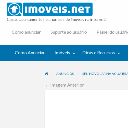
imovei
Casas, apartamentos e anúncios de imóveis na internet!
cas e
Como anunciar
Suporte ao usuário
Painel do usuári
cursos
Como Anunciar
Imóveis
Dicas e Recursos
ANÚNCIOS
SEU NOVO LAR NA ÁGUA BR
← Imagem Anterior