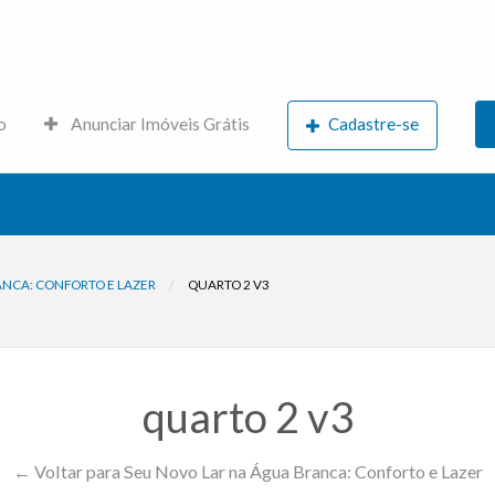
s.net
o
Anunciar Imóveis Grátis
Cadastre-se
ANCA: CONFORTO E LAZER
QUARTO 2 V3
quarto 2 v3
← Voltar para Seu Novo Lar na Água Branca: Conforto e Lazer