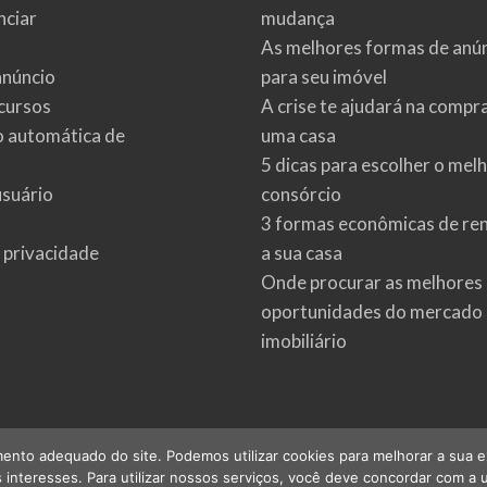
ciar
mudança
As melhores formas de anú
anúncio
para seu imóvel
cursos
A crise te ajudará na compr
o automática de
uma casa
5 dicas para escolher o mel
usuário
consórcio
3 formas econômicas de re
e privacidade
a sua casa
Onde procurar as melhores
oportunidades do mercado
imobiliário
ento adequado do site. Podemos utilizar cookies para melhorar a sua expe
interesses. Para utilizar nossos serviços, você deve concordar com a u
©
2026
imoveis.net
| Todos os direitos reservados.