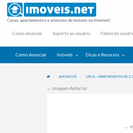
imovei
Casas, apartamentos e anúncios de imóveis na internet!
cas e
Como anunciar
Suporte ao usuário
Painel do usuári
cursos
Como Anunciar
Imóveis
Dicas e Recursos
ANÚNCIOS
URCA – APARTAMENTO DE 3 
← Imagem Anterior
← Vo