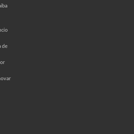
aiba
ncio
a de
hor
novar