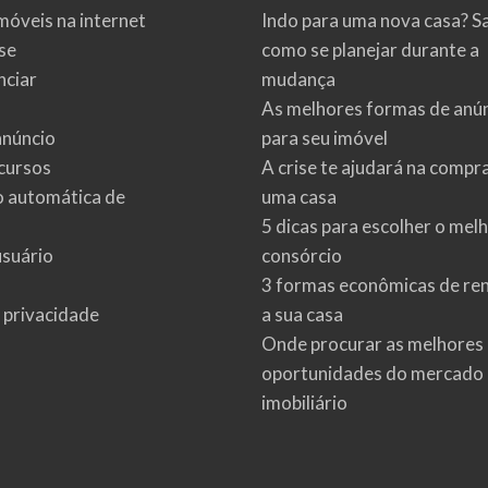
móveis na internet
Indo para uma nova casa? S
se
como se planejar durante a
ciar
mudança
As melhores formas de anú
anúncio
para seu imóvel
cursos
A crise te ajudará na compr
o automática de
uma casa
5 dicas para escolher o mel
usuário
consórcio
3 formas econômicas de re
e privacidade
a sua casa
Onde procurar as melhores
oportunidades do mercado
imobiliário