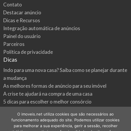
Contato
Destacar anúncio
Dicas e Recursos
Integração automática de anúncios
Painel do usuário
Parceiros
Política de privacidade
Dicas
Indo para uma nova casa? Saiba como se planejar durante
a mudança
As melhores formas de anúncio para seu imóvel
A crise te ajudará na compra de uma casa
5 dicas para escolher o melhor consórcio
3 formas econômicas de renovar a sua casa
O imoveis.net utiliza cookies que são necessários ao
Onde procurar as melhores oportunidades do mercado
funcionamento adequado do site. Podemos utilizar cookies
imobiliário
para melhorar a sua experiência, gerir a sessão, recolher