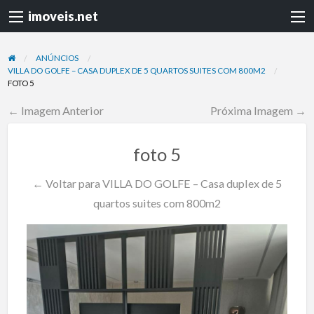
imoveis.net
ANÚNCIOS
VILLA DO GOLFE – CASA DUPLEX DE 5 QUARTOS SUITES COM 800M2
FOTO 5
← Imagem Anterior
Próxima Imagem →
foto 5
← Voltar para VILLA DO GOLFE – Casa duplex de 5
quartos suites com 800m2