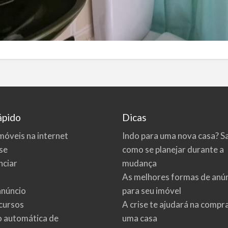
ápido
Dicas
móveis na internet
Indo para uma nova casa? S
se
como se planejar durante a
ciar
mudança
As melhores formas de anú
anúncio
para seu imóvel
cursos
A crise te ajudará na compr
o automática de
uma casa