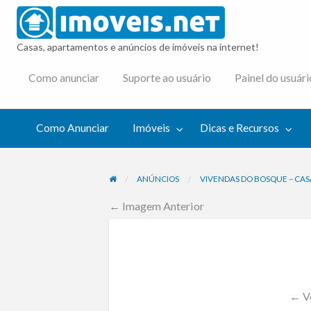
imovei
Casas, apartamentos e anúncios de imóveis na internet!
cas e
Como anunciar
Suporte ao usuário
Painel do usuári
cursos
Como Anunciar
Imóveis
Dicas e Recursos
ANÚNCIOS
VIVENDAS DO BOSQUE – CAS
← Imagem Anterior
← Vo