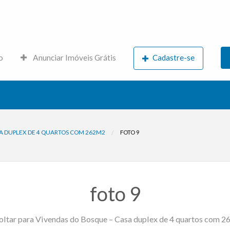
s.net
o
Anunciar Imóveis Grátis
Cadastre-se
A DUPLEX DE 4 QUARTOS COM 262M2
FOTO 9
foto 9
ltar para Vivendas do Bosque – Casa duplex de 4 quartos com 