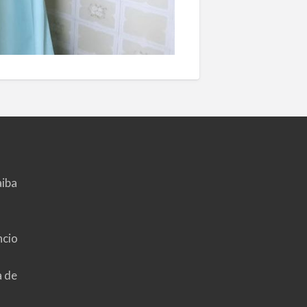
aiba
ncio
a de