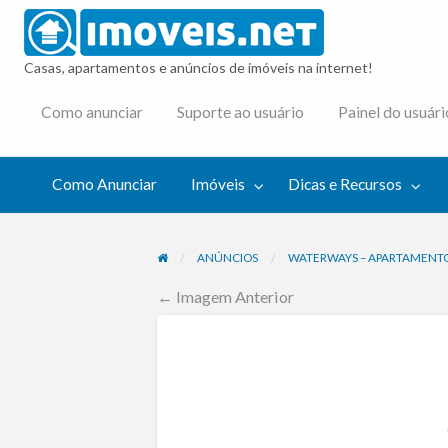
imovei
Casas, apartamentos e anúncios de imóveis na internet!
cas e
Como anunciar
Suporte ao usuário
Painel do usuári
cursos
Como Anunciar
Imóveis
Dicas e Recursos
ANÚNCIOS
WATERWAYS – APARTAMENTO
← Imagem Anterior