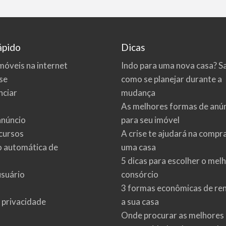
ápido
Dicas
móveis na internet
Indo para uma nova casa? S
se
como se planejar durante a
ciar
mudança
As melhores formas de anú
anúncio
para seu imóvel
cursos
A crise te ajudará na compr
o automática de
uma casa
5 dicas para escolher o mel
usuário
consórcio
3 formas econômicas de re
e privacidade
a sua casa
Onde procurar as melhores