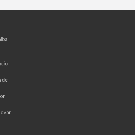
aiba
ncio
a de
hor
novar