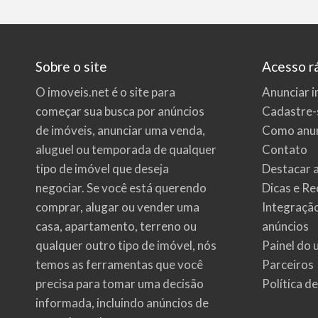
Sobre o site
Acesso r
O imoveis.net é o site para
Anunciar i
começar sua busca por
anúncios
Cadastre-
de imóveis
, anunciar uma venda,
Como anun
aluguel ou temporada de qualquer
Contato
tipo de imóvel que deseja
Destacar 
negociar. Se você está querendo
Dicas e Re
comprar, alugar ou vender uma
Integraçã
casa, apartamento, terreno ou
anúncios
qualquer outro tipo de imóvel, nós
Painel do 
temos as ferramentas que você
Parceiros
precisa para tomar uma decisão
Política d
informada, incluindo anúncios de