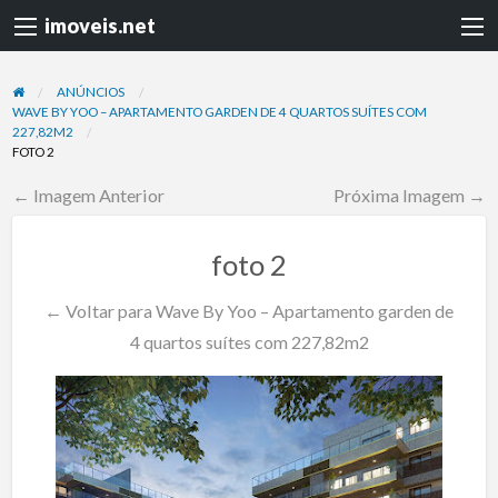
imoveis.net
ANÚNCIOS
WAVE BY YOO – APARTAMENTO GARDEN DE 4 QUARTOS SUÍTES COM
227,82M2
FOTO 2
← Imagem Anterior
Próxima Imagem →
foto 2
← Voltar para Wave By Yoo – Apartamento garden de
4 quartos suítes com 227,82m2