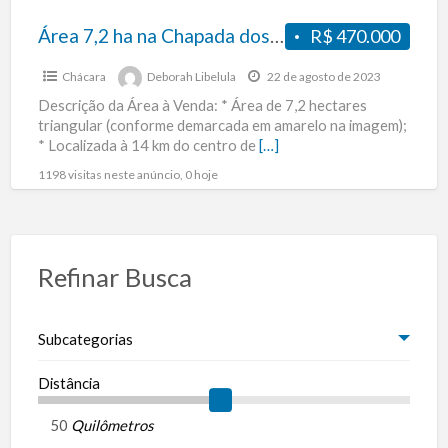
14
km
Área 7,2 ha na Chapada dos Veadeiros, à 14 km do centro de Cavalcante, GO.
R$ 470.000
do
Chácara
Deborah Libelula
22 de agosto de 2023
centro
Descrição da Área à Venda: * Área de 7,2 hectares
de
triangular (conforme demarcada em amarelo na imagem);
Cavalcante,
* Localizada à 14 km do centro de
[…]
GO.
1198 visitas neste anúncio, 0 hoje
Refinar Busca
Subcategorias
Distância
Quilômetros