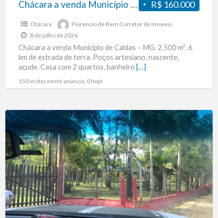
Chácara a venda Município de Caldas – MG. R$160.000,00.
R$ 160.000
Chácara
Florencio de Bem Corretor de Imoveis
8 de julho de 2026
Chácara a venda Município de Caldas – MG. 2.500 m². 6
km de estrada de terra. Poços artesiano, nascente,
açude. Casa com 2 quartos, banheiro
[…]
150 visitas neste anúncio, 0 hoje
VENDO
CHACARA
EM
GUARATUBA
38.000MTR