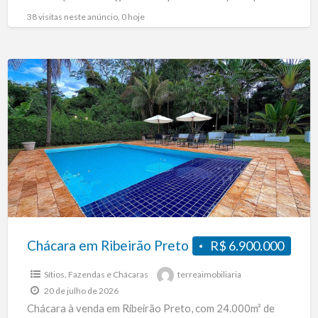
busca terra de qualidade,
[…]
38 visitas neste anúncio, 0 hoje
Chácara
em
Ribeirão
Preto
Chácara em Ribeirão Preto
R$ 6.900.000
Sítios, Fazendas e Chácaras
terreaimobiliaria
20 de julho de 2026
Chácara à venda em Ribeirão Preto, com 24.000m² de