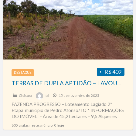
a
DE
t
DUPLA
S
APTIDÃO
F
–
e
LAVOURAS
C
E
PECUÁRIA
R$ 409
DESTAQUE
TERRAS DE DUPLA APTIDÃO – LAVOURAS E PECUÁRIA
Chácara
lial
15 de novembro de 2025
FAZENDA PROGRESSO – Loteamento Lagiado 2ª
Etapa, municipio de Pedro Afonso/TO * INFORMAÇÕES
DO IMÓVEL: – Área de 45,2 hectares = 9,5 Alqueires
Geométricos (Tocantins),
[…]
805 visitas neste anúncio, 0 hoje