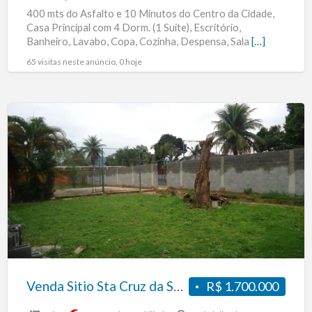
400 mts do Asfalto e 10 Minutos do Centro da Cidade,
Casa Principal com 4 Dorm. (1 Suíte), Escritório,
Banheiro, Lavabo, Copa, Cozinha, Despensa, Sala
[…]
65 visitas neste anúncio, 0 hoje
Venda
Sitio
Sta
Cruz
da
Serra
Venda Sitio Sta Cruz da Serra
R$ 1.700.000