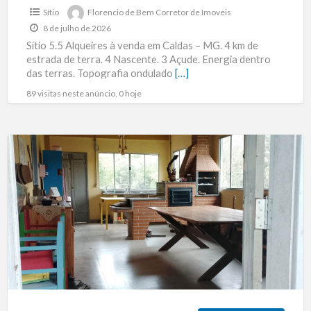
Sítio
Florencio de Bem Corretor de Imoveis
8 de julho de 2026
Sítio 5.5 Alqueires à venda em Caldas – MG. 4 km de
estrada de terra. 4 Nascente. 3 Açude. Energia dentro
das terras. Topografia ondulado
[…]
89 visitas neste anúncio, 0 hoje
Chácara
a
venda
Município
de
Caldas
–
MG.
R$160.000,00.