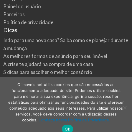
Painel do usuário
Parceiros
Política de privacidade
Dicas
Indo para uma nova casa? Saiba como se planejar durante
a mudança
As melhores formas de anúncio para seu imóvel
A crise te ajudará na compra de uma casa
5 dicas para escolher o melhor consórcio
3 formas econômicas de renovar a sua casa
O imoveis.net utiliza cookies que são necessários ao
Onde procurar as melhores oportunidades do mercado
funcionamento adequado do site. Podemos utilizar cookies
imobiliário
para melhorar a sua experiência, gerir a sessão, recolher
estatísticas para otimizar as funcionalidades do site e oferecer
conteúdo adequado aos seus interesses. Para utilizar nossos
serviços, você deve concordar com a utilização desses
cookies.
Conheça nossa Política de Privacidade.
©
2026
imoveis.net
| Todos os direitos reservados.
Ok