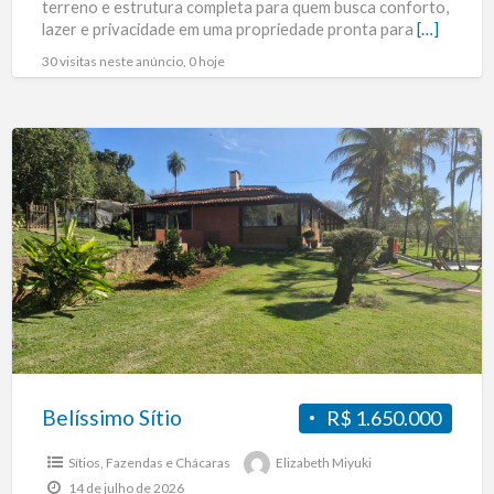
terreno e estrutura completa para quem busca conforto,
lazer e privacidade em uma propriedade pronta para
[…]
30 visitas neste anúncio, 0 hoje
Belíssimo
Sítio
Belíssimo Sítio
R$ 1.650.000
Sítios, Fazendas e Chácaras
Elizabeth Miyuki
14 de julho de 2026