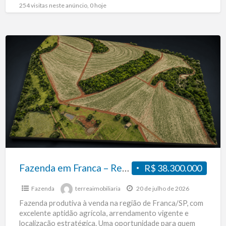
do
[…]
254 visitas neste anúncio, 0 hoje
Fazenda
em
Franca
–
Renda
Garantida
Fazenda em Franca – Renda Garantida
R$ 38.300.000
Fazenda
terreaimobiliaria
20 de julho de 2026
Fazenda produtiva à venda na região de Franca/SP, com
excelente aptidão agrícola, arrendamento vigente e
localização estratégica. Uma oportunidade para quem