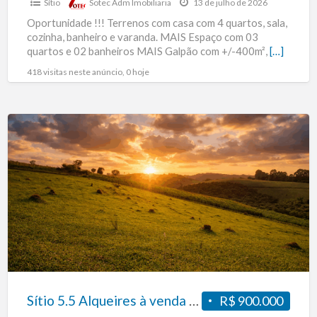
Sítio
Sotec Adm Imobiliaria
13 de julho de 2026
Oportunidade !!! Terrenos com casa com 4 quartos, sala,
cozinha, banheiro e varanda. MAIS Espaço com 03
quartos e 02 banheiros MAIS Galpão com +/-400m²,
[…]
418 visitas neste anúncio, 0 hoje
Sítio
5.5
Alqueires
à
venda
em
Caldas
–
MG.
R$900.000,00.
Sítio 5.5 Alqueires à venda em Caldas – MG. R$900.000,00.
R$ 900.000