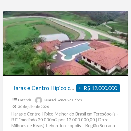
Haras
e
Centro
Hípico
com
20000m2
Haras e Centro Hípico com 20000m2
R$ 12.000.000
Fazenda
Guaraci Goncalves Pires
30 de julho de 2026
Haras e Centro Hípico Melhor do Brasil em Teresópolis -
RJ* *medindo 20.000m2 por 12.000.000,00 ( Doze
Milhões de Reais). hehen Teresópolis – Região Serrana