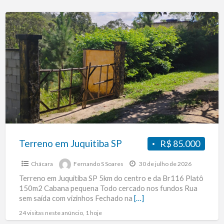
Terreno
em
Juquitiba
SP
Terreno em Juquitiba SP
R$ 85.000
Chácara
Fernando S Soares
30 de julho de 2026
Terreno em Juquitiba SP 5km do centro e da Br116 Platô
150m2 Cabana pequena Todo cercado nos fundos Rua
sem saída com vizinhos Fechado na
[…]
24 visitas neste anúncio, 1 hoje