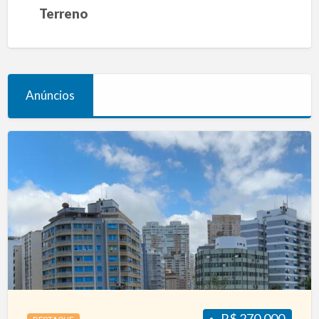
Terreno
Anúncios
Conjunto
Comercial
–
Gonzaga
R$ 270.000