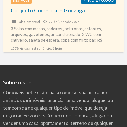
DESTAQUE
Conjunto Comercial – Gonzaga
Sala Comercial
27 de junho de 2025
3 Salas com mesas, cadeiras,, poltronas, estantes,
arquivos, gaveteiros, ar condicionado, 2 WC com
chuveiro, saleta de espera, copa com frigo bar. R$
270.000,00 Tel.
[…]
1378 visitas neste anúncio, 1 hoje
Sobre o site
O imoveis.net é o site para começar sua busca por
anúncios de imóveis
, anunciar uma venda, aluguel ou
temporada de qualquer tipo de imóvel que deseja
negociar. Se você está querendo comprar, alugar ou
vender uma casa, apartamento, terreno ou qualquer