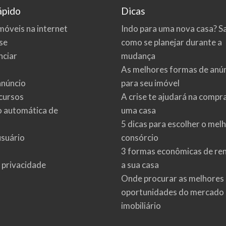
ápido
Dicas
móveis na internet
Indo para uma nova casa? S
se
como se planejar durante a
ciar
mudança
As melhores formas de anú
anúncio
para seu imóvel
cursos
A crise te ajudará na compr
o automática de
uma casa
5 dicas para escolher o mel
usuário
consórcio
3 formas econômicas de re
e privacidade
a sua casa
Onde procurar as melhores
oportunidades do mercado
imobiliário