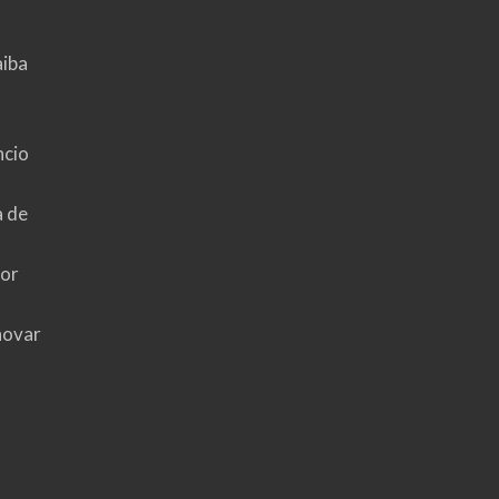
aiba
ncio
a de
hor
novar