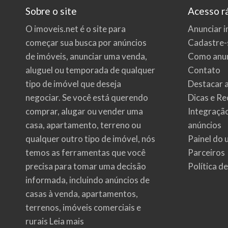
Sobre o site
Acesso r
O imoveis.net é o site para
Anunciar i
começar sua busca por
anúncios
Cadastre-
de imóveis
, anunciar uma venda,
Como anun
aluguel ou temporada de qualquer
Contato
tipo de imóvel que deseja
Destacar 
negociar. Se você está querendo
Dicas e Re
comprar, alugar ou vender uma
Integraçã
casa, apartamento, terreno ou
anúncios
qualquer outro tipo de imóvel, nós
Painel do 
temos as ferramentas que você
Parceiros
precisa para tomar uma decisão
Política d
informada, incluindo anúncios de
casas à venda, apartamentos,
terrenos, imóveis comerciais e
rurais
Leia mais