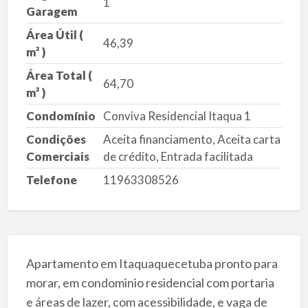
1
Garagem
Área Útil (
46,39
m² )
Área Total (
64,70
m² )
Condomínio
Conviva Residencial Itaqua 1
Condições
Aceita financiamento, Aceita carta
Comerciais
de crédito, Entrada facilitada
Telefone
11963308526
Apartamento em Itaquaquecetuba pronto para
morar, em condominio residencial com portaria
e áreas de lazer, com acessibilidade, e vaga de