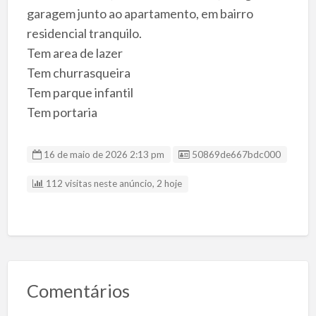
garagem junto ao apartamento, em bairro
residencial tranquilo.
Tem area de lazer
Tem churrasqueira
Tem parque infantil
Tem portaria
Listing ID
16 de maio de 2026 2:13 pm
50869de667bdc000
112 visitas neste anúncio, 2 hoje
Comentários