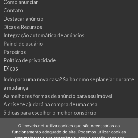
Como anunciar
Contato
Destacar anúncio
Dicas e Recursos
Integração automática de anúncios
Painel do usuário
Parceiros
Política de privacidade
Dicas
Indo para uma nova casa? Saiba como se planejar durante
a mudança
As melhores formas de anúncio para seu imóvel
A crise te ajudará na compra de uma casa
5 dicas para escolher o melhor consórcio
3 formas econômicas de renovar a sua casa
O imoveis.net utiliza cookies que são necessários ao
Onde procurar as melhores oportunidades do mercado
funcionamento adequado do site. Podemos utilizar cookies
imobiliário