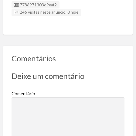
Listing ID
7786971303d9eaf2
246 visitas neste anúncio, 0 hoje
Comentários
Deixe um comentário
Comentário