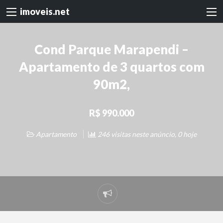
imoveis.net
Cond Parque Marapendi –
Apartamento de 3 quartos com
90m2,
R$ 990.000
Apartamento
246 visitas neste anúncio, 0 hoje
Denunciar
problema