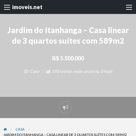
imoveis.net
Jardim do Itanhanga – Casa linear
de 3 quartos suítes com 589m2
R$ 5.500.000
Casa
193 visitas neste anúncio, 0 hoje
Denunciar
problema
CASA
JARDIM DO ITANHANGA – CASA LINEAR DE 3 QUARTOS SUÍTES COM 589M2