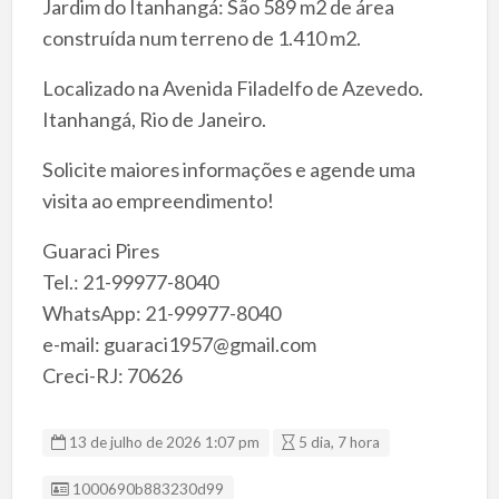
Jardim do Itanhangá: São 589 m2 de área
construída num terreno de 1.410 m2.
Localizado na Avenida Filadelfo de Azevedo.
Itanhangá, Rio de Janeiro.
Solicite maiores informações e agende uma
visita ao empreendimento!
Guaraci Pires
Tel.: 21-99977-8040
WhatsApp: 21-99977-8040
e-mail: guaraci1957@gmail.com
Creci-RJ: 70626
13 de julho de 2026 1:07 pm
5 dia, 7 hora
Listing ID
1000690b883230d99