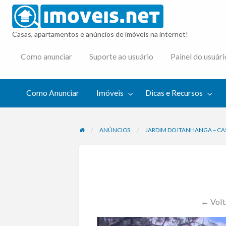
imovei
Casas, apartamentos e anúncios de imóveis na internet!
cas e
Como anunciar
Suporte ao usuário
Painel do usuári
cursos
Como Anunciar
Imóveis
Dicas e Recursos
ANÚNCIOS
JARDIM DO ITANHANGA – CA
← Volta