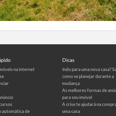
ápido
Dicas
móveis na internet
Indo para uma nova casa? S
se
como se planejar durante a
ciar
mudança
As melhores formas de anú
anúncio
para seu imóvel
cursos
A crise te ajudará na compr
o automática de
uma casa