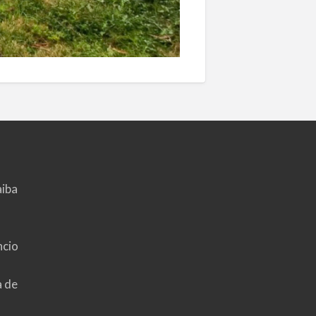
aiba
ncio
a de