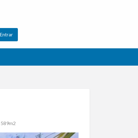
Entrar
om 589m2