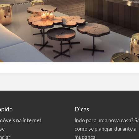
ápido
Dicas
móveis na internet
Indo para uma nova casa? S
se
como se planejar durante a
ciar
mudança