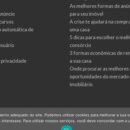
As melhores formas de anú
anúncio
para seu imóvel
cursos
A crise te ajudará na compr
o automática de
uma casa
5 dicas para escolher o mel
usuário
consórcio
3 formas econômicas de re
e privacidade
a sua casa
Onde procurar as melhores
oportunidades do mercado
imobiliário
ento adequado do site. Podemos utilizar cookies para melhorar a sua expe
interesses. Para utilizar nossos serviços, você deve concordar com a u
©
2026
imoveis.net
| Todos os direitos reservados.
Ok