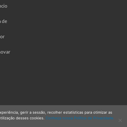
ncio
a de
hor
novar
riência, gerir a sessão, recolher estatísticas para otimizar as
tilização desses cookies.
Conheça nossa Política de Privacidade.