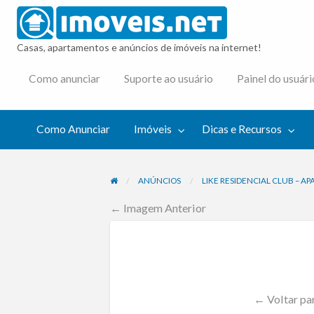
imovei
Casas, apartamentos e anúncios de imóveis na internet!
cas e
Como anunciar
Suporte ao usuário
Painel do usuári
cursos
Como Anunciar
Imóveis
Dicas e Recursos
ANÚNCIOS
LIKE RESIDENCIAL CLUB – A
← Imagem Anterior
← Voltar pa