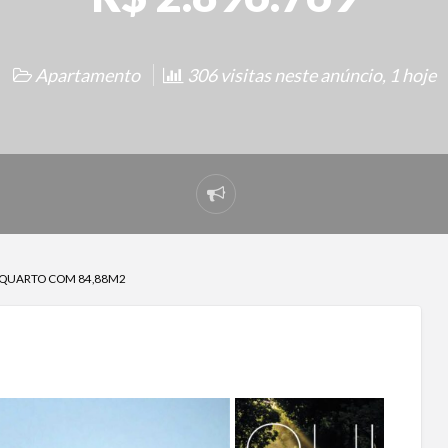
Apartamento
306 visitas neste anúncio, 1 hoje
Denunciar
problema
1 QUARTO COM 84,88M2