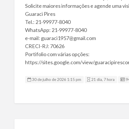
Solicite maiores informações e agende uma vi
Guaraci Pires
Tel.: 21-99977-8040
WhatsApp: 21-99977-8040
e-mail: guaraci1957@gmail.com
CRECI-RJ: 70626
Portifolio com várias opções:
https://sites.google.com/view/guaracipiresco
Li
30 de julho de 2026 1:15 pm
21 dia, 7 hora
9