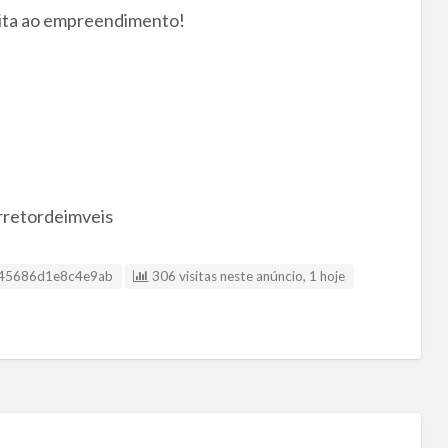
sita ao empreendimento!
rretordeimveis
sting ID
45686d1e8c4e9ab
306 visitas neste anúncio, 1 hoje