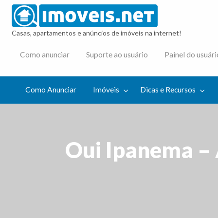
imovei
Casas, apartamentos e anúncios de imóveis na internet!
cas e
Como anunciar
Suporte ao usuário
Painel do usuári
cursos
Como Anunciar
Imóveis
Dicas e Recursos
Oui Ipanema – 