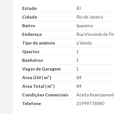
Estado
RJ
Cidade
Rio de Janeiro
Bairro
Ipanema
Endereço
Rua Visconde de Pir
Tipo de anúncio
à Venda
Quartos
1
Banheiros
1
Vagas de Garagem
1
Área Útil ( m² )
84
Área Total ( m² )
84
Condições Comerciais
Aceita financiamento
Telefone
21999778040