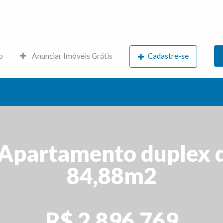
s.net
o
Anunciar Imóveis Grátis
Cadastre-se
Apartamento duplex 
84,88m2
R$ 2.896.769