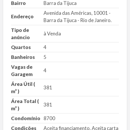
Bairro
Barra da Tijuca
Avenida das Américas, 10001 -
Endereço
Barra da Tijuca - Rio de Janeiro.
Tipo de
à Venda
anúncio
Quartos
4
Banheiros
5
Vagas de
4
Garagem
Área Útil (
381
m² )
Área Total (
381
m² )
Condomínio
8700
Condições
Aceita financiamento, Aceita carta