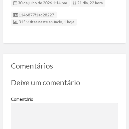
30 de julho de 2026 1:14 pm
21 dia, 22 hora
Listing ID
1146877f1ad28227
315 visitas neste anúncio, 1 hoje
Comentários
Deixe um comentário
Comentário