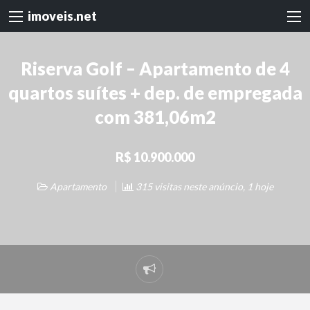
imoveis.net
Riserva Golf – Apartamento de 4
quartos suítes + dep. de empregada
com 381,06m2
R$ 10.900.000
Apartamento
315 visitas neste anúncio, 1 hoje
Denunciar
problema