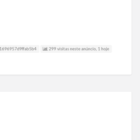
Listing ID
1696957d9ffab5b4
299 visitas neste anúncio, 1 hoje