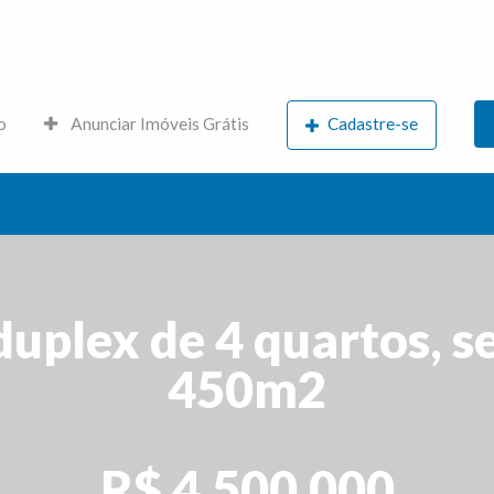
s.net
o
Anunciar Imóveis Grátis
Cadastre-se
duplex de 4 quartos, s
450m2
R$ 4.500.000