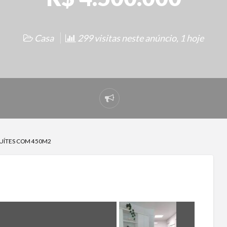
Casa
299 visitas neste anúncio, 1 hoje
Denunciar
problema
 SUÍTES COM 450M2