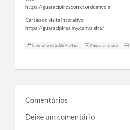
https://guaracipirescorretordeimveis
Cartão de visita interativo
https://guaracipires.my.canva.site/
8 de julho de 2026 4:54 pm
9 hora, 5 minuto
Comentários
Deixe um comentário