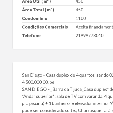
Área Útil ( m² )
450
Área Total ( m² )
450
Condomínio
1100
Condições Comerciais
Aceita financiamento
Telefone
21999778040
San Diego – Casa duplex de 4 quartos, sendo 
4.500.000,00. pe
SAN DIEGO – _Barra da Tijuca_Casa duplex* de
*Andar superior*: sala de TV com varanda, 4 q
pra piscina) + 1 banheiro, e elevador interno; 
pode ser considerado suíte.; Churrasqueira, área