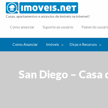
imovei
Casas, apartamentos e anúncios de imóveis na internet!
cas e
Como anunciar
Suporte ao usuário
Painel do usuári
cursos
Como Anunciar
Imóveis
Dicas e Recursos
San Diego – Casa 