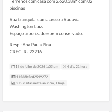
Terrenos com casa com 2.620,38m² com 02
piscinas
Rua tranquila, com acesso a Rodovia
Washington Luiz.
Espaço arborizado e bem conservado.
Resp.: Ana Paula Pina –
CRECI RJ 23216
13 de julho de 2026 1:03 pm
4 dia, 21 hora
Listing ID
41568b5cd2549272
275 visitas neste anúncio, 1 hoje