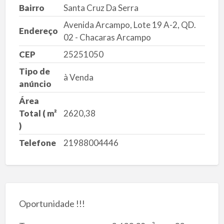
Bairro
Santa Cruz Da Serra
Avenida Arcampo, Lote 19 A-2, QD.
Endereço
02 - Chacaras Arcampo
CEP
25251050
Tipo de
à Venda
anúncio
Área
Total ( m²
2620,38
)
Telefone
21988004446
Oportunidade !!!