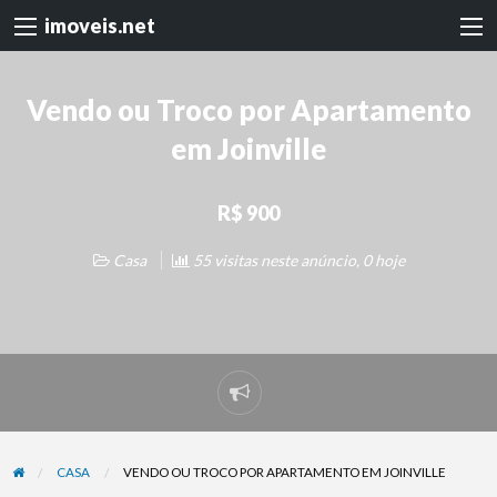
imoveis.net
Vendo ou Troco por Apartamento
em Joinville
R$ 900
Casa
55 visitas neste anúncio, 0 hoje
Denunciar
problema
CASA
VENDO OU TROCO POR APARTAMENTO EM JOINVILLE