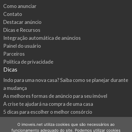
Como anunciar
Contato
Destacar anúncio
Dicas e Recursos
Integração automática de anúncios
Painel do usuário
Parceiros
Política de privacidade
Dicas
Indo para uma nova casa? Saiba como se planejar durante
a mudança
As melhores formas de anúncio para seu imóvel
A crise te ajudará na compra de uma casa
5 dicas para escolher o melhor consórcio
3 formas econômicas de renovar a sua casa
O imoveis.net utiliza cookies que são necessários ao
Onde procurar as melhores oportunidades do mercado
funcionamento adequado do site. Podemos utilizar cookies