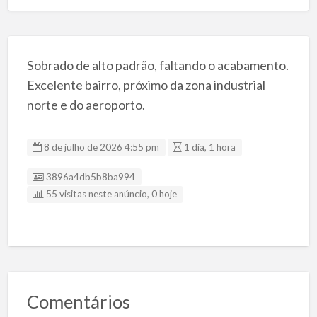
Sobrado de alto padrão, faltando o acabamento.
Excelente bairro, próximo da zona industrial
norte e do aeroporto.
8 de julho de 2026 4:55 pm
1 dia, 1 hora
Listing ID
3896a4db5b8ba994
55 visitas neste anúncio, 0 hoje
Comentários