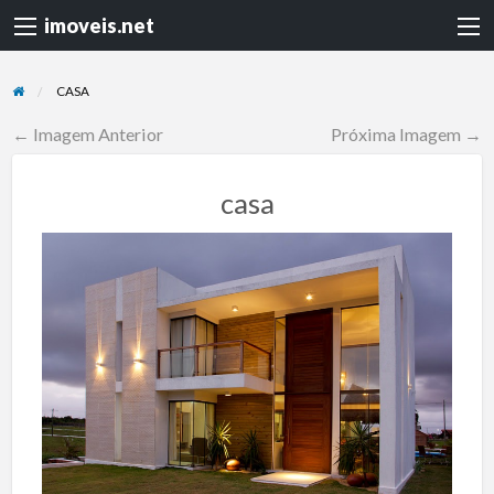
imoveis.net
CASA
← Imagem Anterior
Próxima Imagem →
casa