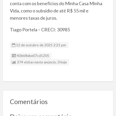
conta com os benefícios do Minha Casa Minha
Vida, como o subsídio de até R$ 55 mil e
menores taxas de juros.
Tiago Portela – CRECI: 30985
12 de outubro de 2025 2:21 pm
Listing ID
40668ebe07cd1205
374 visitas neste anúncio, 0 hoje
Comentários