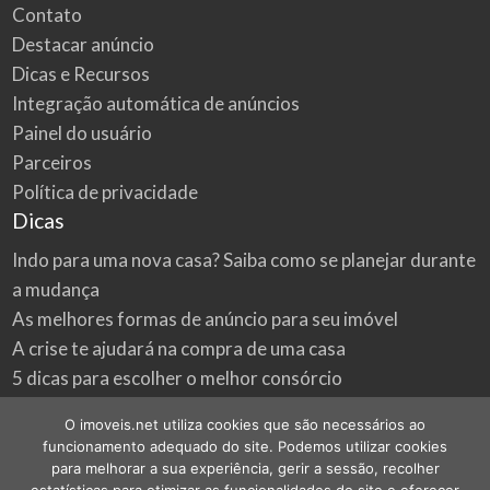
Contato
Destacar anúncio
Dicas e Recursos
Integração automática de anúncios
Painel do usuário
Parceiros
Política de privacidade
Dicas
Indo para uma nova casa? Saiba como se planejar durante
a mudança
As melhores formas de anúncio para seu imóvel
A crise te ajudará na compra de uma casa
5 dicas para escolher o melhor consórcio
3 formas econômicas de renovar a sua casa
O imoveis.net utiliza cookies que são necessários ao
Onde procurar as melhores oportunidades do mercado
funcionamento adequado do site. Podemos utilizar cookies
imobiliário
para melhorar a sua experiência, gerir a sessão, recolher