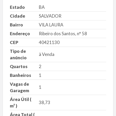
Estado
BA
Cidade
SALVADOR
Bairro
VILA LAURA
Endereço
Ribeiro dos Santos, n° 58
CEP
40421130
Tipo de
à Venda
anúncio
Quartos
2
Banheiros
1
Vagas de
1
Garagem
Área Útil (
38,73
m² )
Área Total (