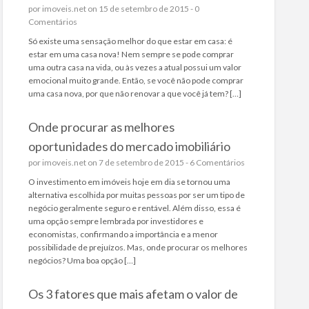
por
imoveis.net
on 15 de setembro de 2015 -
0
Comentários
Só existe uma sensação melhor do que estar em casa: é
estar em uma casa nova! Nem sempre se pode comprar
uma outra casa na vida, ou às vezes a atual possui um valor
emocional muito grande. Então, se você não pode comprar
uma casa nova, por que não renovar a que você já tem? […]
Onde procurar as melhores
oportunidades do mercado imobiliário
por
imoveis.net
on 7 de setembro de 2015 -
6 Comentários
O investimento em imóveis hoje em dia se tornou uma
alternativa escolhida por muitas pessoas por ser um tipo de
negócio geralmente seguro e rentável. Além disso, essa é
uma opção sempre lembrada por investidores e
economistas, confirmando a importância e a menor
possibilidade de prejuízos. Mas, onde procurar os melhores
negócios? Uma boa opção […]
Os 3 fatores que mais afetam o valor de