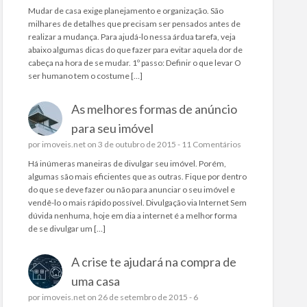
Mudar de casa exige planejamento e organização. São
milhares de detalhes que precisam ser pensados antes de
realizar a mudança. Para ajudá-lo nessa árdua tarefa, veja
abaixo algumas dicas do que fazer para evitar aquela dor de
cabeça na hora de se mudar. 1º passo: Definir o que levar O
ser humano tem o costume […]
As melhores formas de anúncio
para seu imóvel
por
imoveis.net
on 3 de outubro de 2015 -
11 Comentários
Há inúmeras maneiras de divulgar seu imóvel. Porém,
algumas são mais eficientes que as outras. Fique por dentro
do que se deve fazer ou não para anunciar o seu imóvel e
vendê-lo o mais rápido possível. Divulgação via Internet Sem
dúvida nenhuma, hoje em dia a internet é a melhor forma
de se divulgar um […]
A crise te ajudará na compra de
uma casa
por
imoveis.net
on 26 de setembro de 2015 -
6