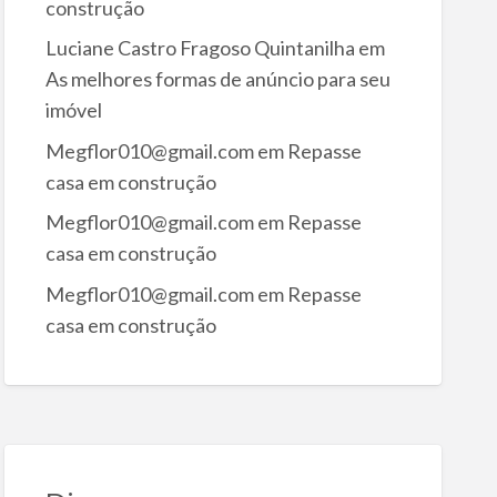
construção
Luciane Castro Fragoso Quintanilha
em
As melhores formas de anúncio para seu
imóvel
Megflor010@gmail.com
em
Repasse
casa em construção
Megflor010@gmail.com
em
Repasse
casa em construção
Megflor010@gmail.com
em
Repasse
casa em construção