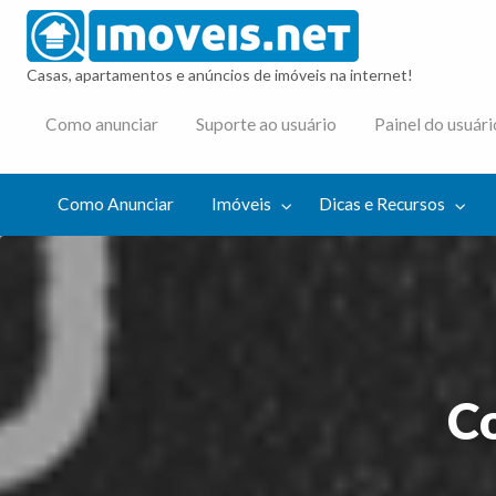
imovei
Casas, apartamentos e anúncios de imóveis na internet!
cas e
Como anunciar
Suporte ao usuário
Painel do usuári
cursos
Como Anunciar
Imóveis
Dicas e Recursos
C