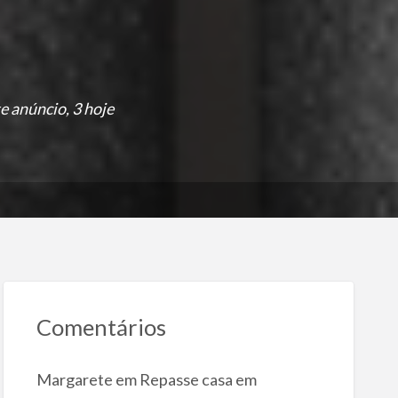
e anúncio, 3 hoje
Comentários
Margarete
em
Repasse casa em