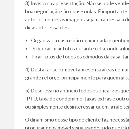
3) Invista na apresentação. Não se pode vende
boa negociação são quase nulas. É importante ti
anteriormente, as imagens sejam a antessala do
dicas interessantes:
Organizar a casa e não deixar nada e nenhum
Procurar tirar fotos durante o dia, onde a i
Tirar fotos de todos os cômodos da casa, t
4) Destacar se o imóvel apresenta áreas comuns,
grande reforço, principalmente para quem já te
5) Descreva no anúncio todos os encargos que 
IPTU, taxa de condomínio, taxas extras e outro
ou simplesmente desinteressar quem já não te
O dinamismo desse tipo de cliente faz necessá
procurar pelo imóvel visualizando tudo que irá