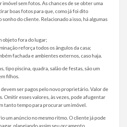
r imóvel sem fotos. As chances de se obter uma
rar boas fotos para que, como já foi dito
 sonho do cliente. Relacionado a isso, há algumas
 objeto fora do lugar;
luminação reforça todos os ângulos da casa;
ambém fachada e ambientes externos, caso haja.
 tipo piscina, quadra, salão de festas, são um
m filhos.
devem ser pagos pelo novo proprietário. Valor de
s. Omitir esses valores, às vezes, pode afugentar
m tanto tempo para procurar um imóvel.
rio um anúncio no mesmo ritmo. O cliente já pode
 pagar, planejando assim seu orçamento.