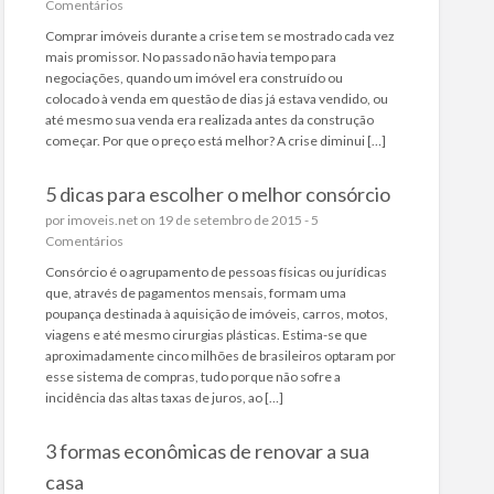
Comentários
Comprar imóveis durante a crise tem se mostrado cada vez
mais promissor. No passado não havia tempo para
negociações, quando um imóvel era construído ou
colocado à venda em questão de dias já estava vendido, ou
até mesmo sua venda era realizada antes da construção
começar. Por que o preço está melhor? A crise diminui […]
5 dicas para escolher o melhor consórcio
por
imoveis.net
on 19 de setembro de 2015 -
5
Comentários
Consórcio é o agrupamento de pessoas físicas ou jurídicas
que, através de pagamentos mensais, formam uma
poupança destinada à aquisição de imóveis, carros, motos,
viagens e até mesmo cirurgias plásticas. Estima-se que
aproximadamente cinco milhões de brasileiros optaram por
esse sistema de compras, tudo porque não sofre a
incidência das altas taxas de juros, ao […]
3 formas econômicas de renovar a sua
casa