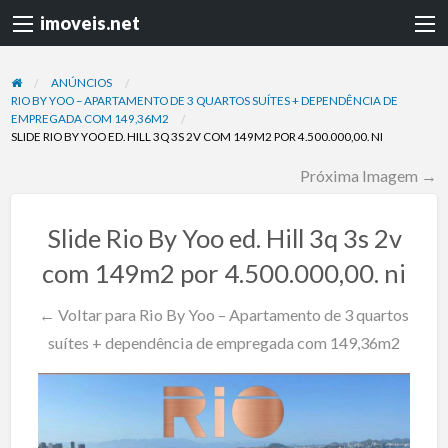
imoveis.net
ANÚNCIOS
RIO BY YOO – APARTAMENTO DE 3 QUARTOS SUÍTES + DEPENDÊNCIA DE
EMPREGADA COM 149,36M2
SLIDE RIO BY YOO ED. HILL 3Q 3S 2V COM 149M2 POR 4.500.000,00. NI
Próxima Imagem →
Slide Rio By Yoo ed. Hill 3q 3s 2v
com 149m2 por 4.500.000,00. ni
← Voltar para Rio By Yoo – Apartamento de 3 quartos
suítes + dependência de empregada com 149,36m2