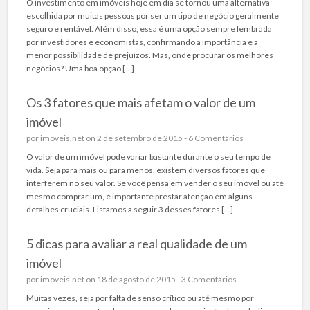
O investimento em imóveis hoje em dia se tornou uma alternativa
escolhida por muitas pessoas por ser um tipo de negócio geralmente
seguro e rentável. Além disso, essa é uma opção sempre lembrada
por investidores e economistas, confirmando a importância e a
menor possibilidade de prejuízos. Mas, onde procurar os melhores
negócios? Uma boa opção […]
Os 3 fatores que mais afetam o valor de um
imóvel
por
imoveis.net
on 2 de setembro de 2015 -
6 Comentários
O valor de um imóvel pode variar bastante durante o seu tempo de
vida. Seja para mais ou para menos, existem diversos fatores que
interferem no seu valor. Se você pensa em vender o seu imóvel ou até
mesmo comprar um, é importante prestar atenção em alguns
detalhes cruciais. Listamos a seguir 3 desses fatores […]
5 dicas para avaliar a real qualidade de um
imóvel
por
imoveis.net
on 18 de agosto de 2015 -
3 Comentários
Muitas vezes, seja por falta de senso crítico ou até mesmo por