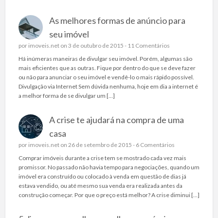
As melhores formas de anúncio para
seu imóvel
por
imoveis.net
on 3 de outubro de 2015 -
11 Comentários
Há inúmeras maneiras de divulgar seu imóvel. Porém, algumas são
mais eficientes que as outras. Fique por dentro do que se deve fazer
ou não para anunciar o seu imóvel e vendê-lo o mais rápido possível.
Divulgação via Internet Sem dúvida nenhuma, hoje em dia a internet é
a melhor forma de se divulgar um […]
A crise te ajudará na compra de uma
casa
por
imoveis.net
on 26 de setembro de 2015 -
6 Comentários
Comprar imóveis durante a crise tem se mostrado cada vez mais
promissor. No passado não havia tempo para negociações, quando um
imóvel era construído ou colocado à venda em questão de dias já
estava vendido, ou até mesmo sua venda era realizada antes da
construção começar. Por que o preço está melhor? A crise diminui […]