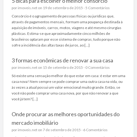
5 dicas para escolher o melhor consórcio
por
imoveis.net
on 19 de setembro de 2015 -
5 Comentários
Consórcio é o agrupamento de pessoas físicas ou jurídicas que,
através de pagamentos mensais, formam uma poupança destinada à
aquisição de imóveis, carros, motos, viagens e até mesmo cirurgias
plásticas. Estima-se que aproximadamente cinco milhões de
brasileiros optaram por esse sistema de compras, tudo porque não
sofre a incidência das altas taxas de juros, ao […]
3 formas econômicas de renovar a sua casa
por
imoveis.net
on 15 de setembro de 2015 -
0 Comentários
Só existe uma sensação melhor do que estar em casa: é estar em uma
casa nova! Nem sempre se pode comprar uma outra casa na vida, ou
às vezes a atual possui um valor emocional muito grande. Então, se
você não pode comprar uma casa nova, por que não renovar a que
você já tem? […]
Onde procurar as melhores oportunidades do
mercado imobiliário
por
imoveis.net
on 7 de setembro de 2015 -
6 Comentários