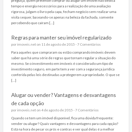
preguiça, quem pretende comprar ou alugar um imóvel não dedica
tempo e energia necessários para a realização de uma avaliação
rigorosa, julgam o livro pela capa, fecham negócio sem realizar uma
visita sequer, baseando-se apenas na beleza da fachada, somente
percebendo que caíram […]
Regras para manter seu imóvel regularizado
por
imoveis.net
on 11 de agosto de 2015 -
7 Comentários
Para aqueles que compraram ou estão comprando imóveis devem
saber que há uma série de regras que tornam regular a situação do
mesmo. Se o investimento em imóveis é considerado um tipo de
investimento seguro, em parte tem a ver com a segurança jurídica
conferida pelas leis destinadas a protegerem a propriedade. O que se
[…]
Alugar ou vender? Vantagens e desvantagens
de cada opção
por
imoveis.net
on 4 de agosto de 2015 -
7 Comentários
Quando se tem um imóvel disponível, fica uma dúvida frequente:
vender ou alugar? Quais vantagens e desvantagens para cada opção?
Está na hora de pesar os prós e contras e ver qual delas é a melhor