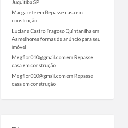
Juquitiba SP
Margarete
em
Repasse casa em
construção
Luciane Castro Fragoso Quintanilha
em
As melhores formas de anúncio para seu
imóvel
Megflor010@gmail.com
em
Repasse
casa em construção
Megflor010@gmail.com
em
Repasse
casa em construção