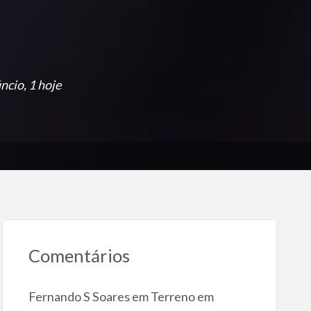
ncio, 1 hoje
Comentários
Fernando S Soares
em
Terreno em