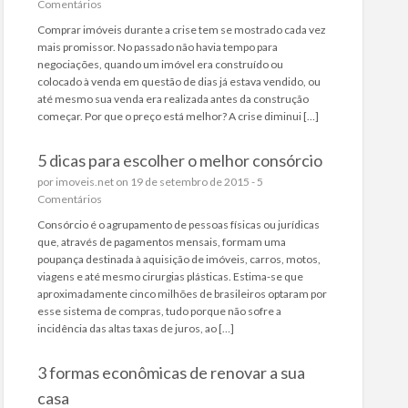
Comentários
Comprar imóveis durante a crise tem se mostrado cada vez
mais promissor. No passado não havia tempo para
negociações, quando um imóvel era construído ou
colocado à venda em questão de dias já estava vendido, ou
até mesmo sua venda era realizada antes da construção
começar. Por que o preço está melhor? A crise diminui […]
5 dicas para escolher o melhor consórcio
por
imoveis.net
on 19 de setembro de 2015 -
5
Comentários
Consórcio é o agrupamento de pessoas físicas ou jurídicas
que, através de pagamentos mensais, formam uma
poupança destinada à aquisição de imóveis, carros, motos,
viagens e até mesmo cirurgias plásticas. Estima-se que
aproximadamente cinco milhões de brasileiros optaram por
esse sistema de compras, tudo porque não sofre a
incidência das altas taxas de juros, ao […]
3 formas econômicas de renovar a sua
casa