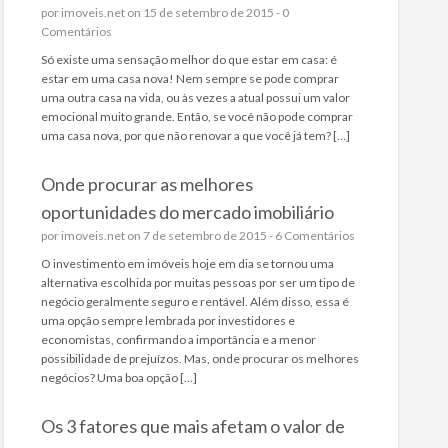
por
imoveis.net
on 15 de setembro de 2015 -
0
Comentários
Só existe uma sensação melhor do que estar em casa: é
estar em uma casa nova! Nem sempre se pode comprar
uma outra casa na vida, ou às vezes a atual possui um valor
emocional muito grande. Então, se você não pode comprar
uma casa nova, por que não renovar a que você já tem? […]
Onde procurar as melhores
oportunidades do mercado imobiliário
por
imoveis.net
on 7 de setembro de 2015 -
6 Comentários
O investimento em imóveis hoje em dia se tornou uma
alternativa escolhida por muitas pessoas por ser um tipo de
negócio geralmente seguro e rentável. Além disso, essa é
uma opção sempre lembrada por investidores e
economistas, confirmando a importância e a menor
possibilidade de prejuízos. Mas, onde procurar os melhores
negócios? Uma boa opção […]
Os 3 fatores que mais afetam o valor de