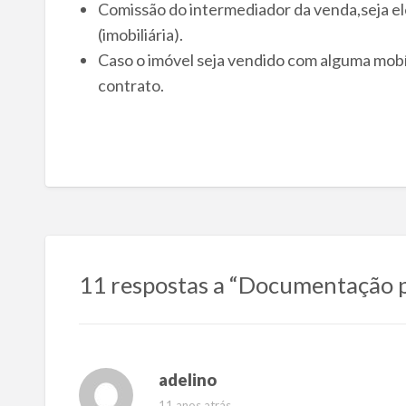
Comissão do intermediador da venda,seja ele 
(imobiliária).
Caso o imóvel seja vendido com alguma mobí
contrato.
11 respostas a “Documentação p
adelino
11 anos atrás