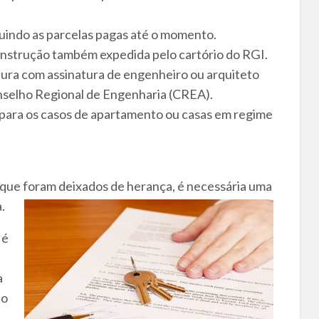
luindo as parcelas pagas até o momento.
nstrução também expedida pelo cartório do RGI.
tura com assinatura de engenheiro ou arquiteto
nselho Regional de Engenharia (CREA).
(para os casos de apartamento ou casas em regime
, que foram deixados de herança, é necessária um
a
.
 é
a
do