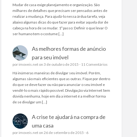
Mudar de casa exige planejamento e organização. São
milhares de detalhes que precisam ser pensados antes de
realizar a mudança. Para ajudá-lo nessa árdua tarefa, veja
abaixo algumas dicas do que fazer para evitar aquela dor de
cabeça na hora de se mudar. 1º passo: Definir o que levar O
ser humano tem o costume […]
As melhores formas de anúncio
para seu imóvel
por
imoveis.net
on 3 de outubro de 2015 -
11 Comentários
Há inúmeras maneiras de divulgar seu imóvel. Porém,
algumas são mais eficientes que as outras. Fique por dentro
do que se deve fazer ou não para anunciar o seu imóvel e
vendê-lo o mais rápido possível. Divulgação via Internet Sem
dúvida nenhuma, hoje em dia a internet é a melhor forma
de se divulgar um […]
A crise te ajudará na compra de
uma casa
por
imoveis.net
on 26 de setembro de 2015 -
6