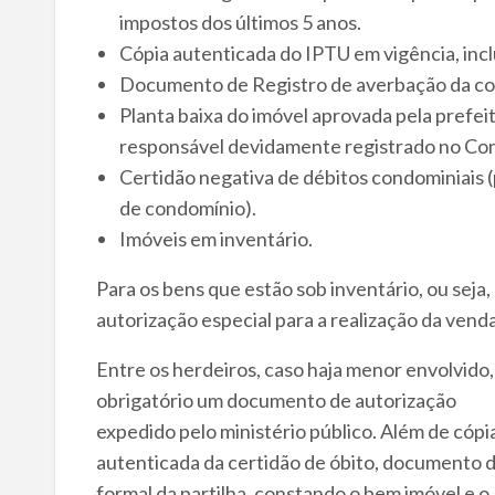
impostos dos últimos 5 anos.
Cópia autenticada do IPTU em vigência, inc
Documento de Registro de averbação da co
Planta baixa do imóvel aprovada pela prefei
responsável devidamente registrado no Co
Certidão negativa de débitos condominiais 
de condomínio).
Imóveis em inventário.
Para os bens que estão sob inventário, ou seja
autorização especial para a realização da venda
Entre os herdeiros, caso haja menor envolvido,
obrigatório um documento de autorização
expedido pelo ministério público. Além de cópi
autenticada da certidão de óbito, documento 
formal da partilha, constando o bem imóvel e o