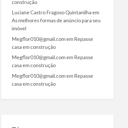
construção
Luciane Castro Fragoso Quintanilha
em
As melhores formas de anúncio para seu
imóvel
Megflor010@gmail.com
em
Repasse
casa em construção
Megflor010@gmail.com
em
Repasse
casa em construção
Megflor010@gmail.com
em
Repasse
casa em construção