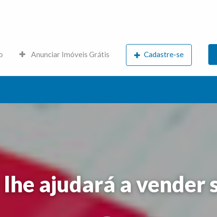
s.net
o
Anunciar Imóveis Grátis
Cadastre-se
 lhe ajudará a vender 