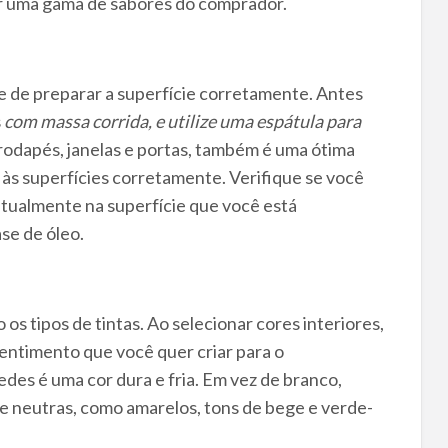
er uma gama de sabores do comprador.
e de preparar a superfície corretamente. Antes
s
com massa corrida, e utilize uma espátula para
 rodapés, janelas e portas, também é uma ótima
r às superfícies corretamente.
Verifique se você
atualmente na superfície que você está
ase de óleo.
s tipos de tintas. Ao selecionar cores interiores,
entimento que você quer criar para o
des é uma cor dura e fria. Em vez de branco,
 e neutras, como amarelos, tons de bege e verde-