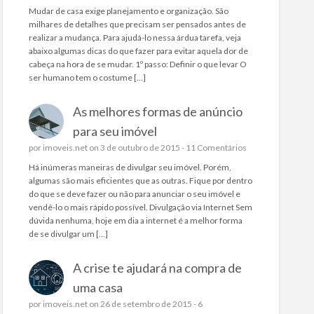
Mudar de casa exige planejamento e organização. São
milhares de detalhes que precisam ser pensados antes de
realizar a mudança. Para ajudá-lo nessa árdua tarefa, veja
abaixo algumas dicas do que fazer para evitar aquela dor de
cabeça na hora de se mudar. 1º passo: Definir o que levar O
ser humano tem o costume […]
As melhores formas de anúncio
para seu imóvel
por
imoveis.net
on 3 de outubro de 2015 -
11 Comentários
Há inúmeras maneiras de divulgar seu imóvel. Porém,
algumas são mais eficientes que as outras. Fique por dentro
do que se deve fazer ou não para anunciar o seu imóvel e
vendê-lo o mais rápido possível. Divulgação via Internet Sem
dúvida nenhuma, hoje em dia a internet é a melhor forma
de se divulgar um […]
A crise te ajudará na compra de
uma casa
por
imoveis.net
on 26 de setembro de 2015 -
6