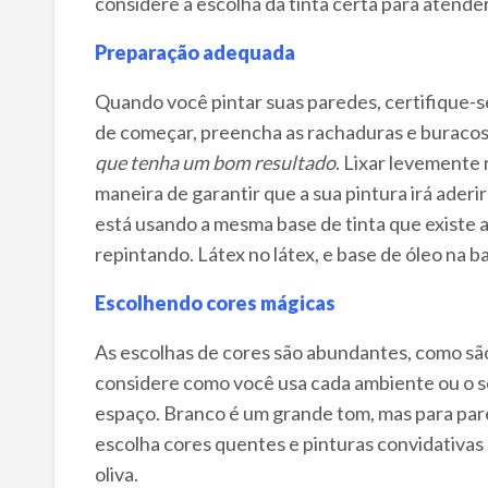
considere a escolha da tinta certa para atend
Preparação adequada
Quando você pintar suas paredes, certifique-s
de começar, preencha as rachaduras e buraco
que tenha um bom resultado
. Lixar levemente
maneira de garantir que a sua pintura irá aderi
está usando a mesma base de tinta que existe 
repintando. Látex no látex, e base de óleo na b
Escolhendo cores mágicas
As escolhas de cores são abundantes, como são o
considere como você usa cada ambiente ou o s
espaço. Branco é um grande tom, mas para pare
escolha cores quentes e pinturas convidativas
oliva.