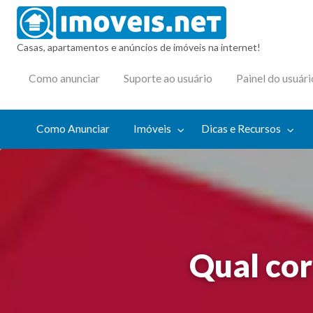
imovei
Casas, apartamentos e anúncios de imóveis na internet!
cas e
Como anunciar
Suporte ao usuário
Painel do usuári
cursos
Como Anunciar
Imóveis
Dicas e Recursos
Qual cor