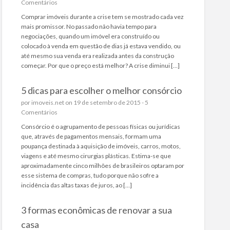
Comentários
Comprar imóveis durante a crise tem se mostrado cada vez
mais promissor. No passado não havia tempo para
negociações, quando um imóvel era construído ou
colocado à venda em questão de dias já estava vendido, ou
até mesmo sua venda era realizada antes da construção
começar. Por que o preço está melhor? A crise diminui […]
5 dicas para escolher o melhor consórcio
por
imoveis.net
on 19 de setembro de 2015 -
5
Comentários
Consórcio é o agrupamento de pessoas físicas ou jurídicas
que, através de pagamentos mensais, formam uma
poupança destinada à aquisição de imóveis, carros, motos,
viagens e até mesmo cirurgias plásticas. Estima-se que
aproximadamente cinco milhões de brasileiros optaram por
esse sistema de compras, tudo porque não sofre a
incidência das altas taxas de juros, ao […]
3 formas econômicas de renovar a sua
casa