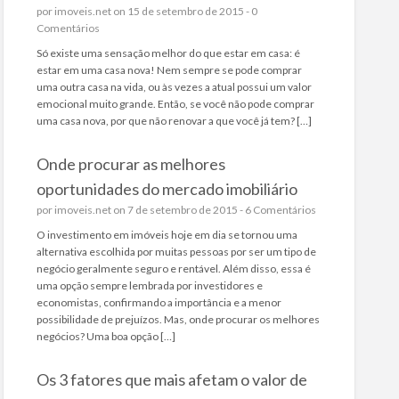
por
imoveis.net
on 15 de setembro de 2015 -
0
Comentários
Só existe uma sensação melhor do que estar em casa: é
estar em uma casa nova! Nem sempre se pode comprar
uma outra casa na vida, ou às vezes a atual possui um valor
emocional muito grande. Então, se você não pode comprar
uma casa nova, por que não renovar a que você já tem? […]
Onde procurar as melhores
oportunidades do mercado imobiliário
por
imoveis.net
on 7 de setembro de 2015 -
6 Comentários
O investimento em imóveis hoje em dia se tornou uma
alternativa escolhida por muitas pessoas por ser um tipo de
negócio geralmente seguro e rentável. Além disso, essa é
uma opção sempre lembrada por investidores e
economistas, confirmando a importância e a menor
possibilidade de prejuízos. Mas, onde procurar os melhores
negócios? Uma boa opção […]
Os 3 fatores que mais afetam o valor de