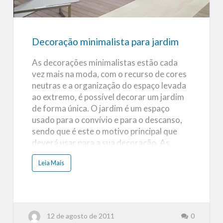
jardim
Decoração minimalista para jardim
As decorações minimalistas estão cada
vez mais na moda, com o recurso de cores
neutras e a organização do espaço levada
ao extremo, é possível decorar um jardim
de forma única. O jardim é um espaço
usado para o convívio e para o descanso,
sendo que é este o motivo principal que
deverá usar para a sua decoração. As
decorações minimalistas deixam os
a
Leia Mais
espaços mais vivos, já que permite que os
b
o
seus usuários possam usar o espaço
u
t
plenamente. Cores As cores a serem
D
e
utilizadas em toda a decoração devem ser
c
neutras, mas sempre tendo em atenção a
o
12 de agosto de 2011
0
r
decoração que usou no interior da sua
a