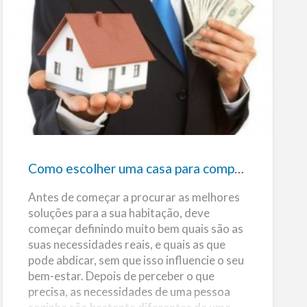
r
pode não ter qualquer utilidade mas para
o
b
outros pode fazer toda a diferença.
l
e
(mais…)
m
a
s
Como
n
a
escolher
m
u
d
uma
a
n
casa
ç
a
para
d
e
comprar
c
Como escolher uma casa para comprar
a
s
a
Antes de começar a procurar as melhores
soluções para a sua habitação, deve
começar definindo muito bem quais são as
suas necessidades reais, e quais as que
pode abdicar, sem que isso influencie o seu
bem-estar. Depois de perceber o que
precisa, as necessidades de uma pessoa