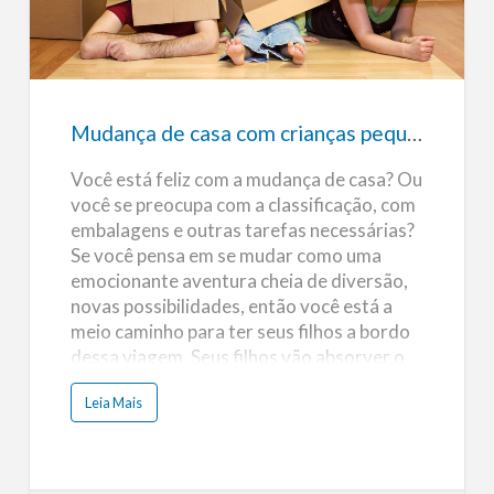
de
casa
com
crianças
pequenas
Mudança de casa com crianças pequenas
Você está feliz com a mudança de casa? Ou
você se preocupa com a classificação, com
embalagens e outras tarefas necessárias?
Se você pensa em se mudar como uma
emocionante aventura cheia de diversão,
novas possibilidades, então você está a
meio caminho para ter seus filhos a bordo
dessa viagem. Seus filhos vão absorver o
seu entusiasmo como pequenas esponjas.
a
Leia Mais
Haverá algumas preocupações, é claro,
b
o
mas você pode eliminá-las com um pouco
u
t
de preparação e compreensão. A maioria
M
u
das crianças não gosta das mudanças
d