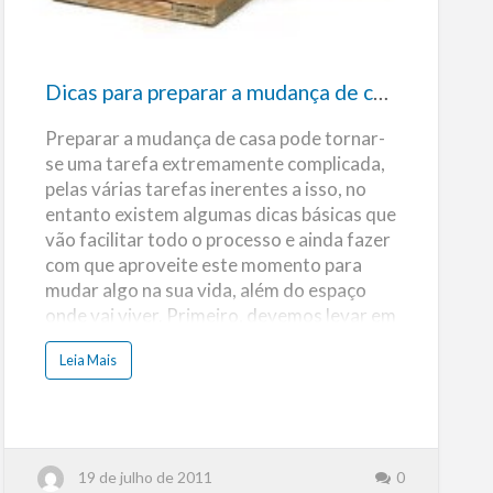
r
a
mudança
de
Dicas para preparar a mudança de casa
casa
Preparar a mudança de casa pode tornar-
se uma tarefa extremamente complicada,
pelas várias tarefas inerentes a isso, no
entanto existem algumas dicas básicas que
vão facilitar todo o processo e ainda fazer
com que aproveite este momento para
mudar algo na sua vida, além do espaço
onde vai viver. Primeiro, devemos levar em
consideração o próprio transporte das
a
Leia Mais
coisas, isto é, deverá encontrar o
b
o
transporte adequado o quanto antes,
u
t
determinando quantas viagens serão
D
i
necessárias (principalmente no caso de
c
aluguel). As caixas de papelão, a fita
a
19 de julho de 2011
0
s
adesiva e as etiquetas vão ser as suas
p