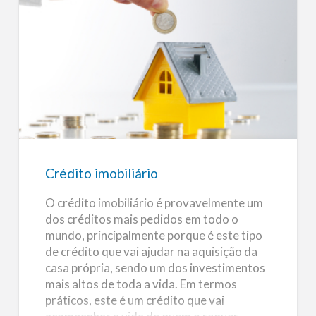
s
excelente forma de evidenciar a zona
p
e
natural do seu jardim. Pode juntar ainda
q
u
uma pequena plantação aquática junto à
e
n
fonte, dá um toque muito especial a um
o
Crédito
s
jardim externo. (mais…)
imobiliário
Crédito imobiliário
O crédito imobiliário é provavelmente um
dos créditos mais pedidos em todo o
mundo, principalmente porque é este tipo
de crédito que vai ajudar na aquisição da
casa própria, sendo um dos investimentos
mais altos de toda a vida. Em termos
práticos, este é um crédito que vai