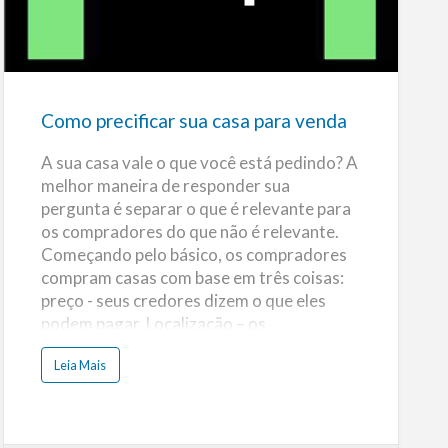
precificar
sua
casa
para
venda
Como precificar sua casa para venda
A sua casa vale o que você está pedindo? A
melhor maneira de responder sua
pergunta é separar o que é relevante para
os compradores do que não é relevante.
Começando pelo básico, os compradores
compram casas com base em três coisas:
preço - seus credores dizem o que eles
podem pagar. Localização – os
compradores sabem onde querem viver. E
a
Leia Mais
por condição – eles querem que as casas
b
o
estejam bem conservadas. Quem procura
u
t
uma casa para comprar, analisa toda
C
o
descrição disponível de sua casa e de sua
m